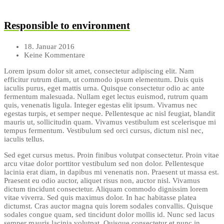
Responsible to environment
18. Januar 2016
Keine Kommentare
Lorem ipsum dolor sit amet, consectetur adipiscing elit. Nam
efficitur rutrum diam, ut commodo ipsum elementum. Duis quis
iaculis purus, eget mattis urna. Quisque consectetur odio ac ante
fermentum malesuada. Nullam eget lectus euismod, rutrum quam
quis, venenatis ligula. Integer egestas elit ipsum. Vivamus nec
egestas turpis, et semper neque. Pellentesque ac nisl feugiat, blandit
mauris ut, sollicitudin quam. Vivamus vestibulum est scelerisque mi
tempus fermentum. Vestibulum sed orci cursus, dictum nisl nec,
iaculis tellus.
Sed eget cursus metus. Proin finibus volutpat consectetur. Proin vitae
arcu vitae dolor porttitor vestibulum sed non dolor. Pellentesque
lacinia erat diam, in dapibus mi venenatis non. Praesent ut massa est.
Praesent eu odio auctor, aliquet risus non, auctor nisl. Vivamus
dictum tincidunt consectetur. Aliquam commodo dignissim lorem
vitae viverra. Sed quis maximus dolor. In hac habitasse platea
dictumst. Cras auctor magna quis lorem sodales convallis. Quisque
sodales congue quam, sed tincidunt dolor mollis id. Nunc sed lacus
semper mauris lacinia volutpat. Quisque consectetur et nunc in