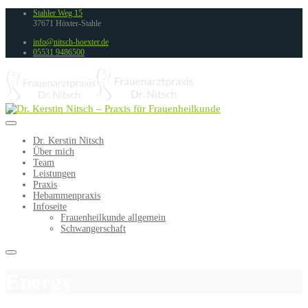
Stahler Weg 15
37671 Höxter-Stahle
info@nitsch-hoexter.de
05531 9486500
Dr. Kerstin Nitsch
Über mich
Team
Leistungen
Praxis
Hebammenpraxis
Infoseite
Frauenheilkunde allgemein
Schwangerschaft
Energy