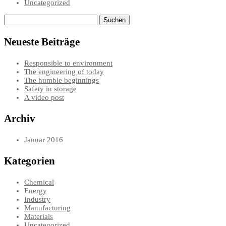
Uncategorized
Suchen
nach:
Neueste Beiträge
Responsible to environment
The engineering of today
The humble beginnings
Safety in storage
A video post
Archiv
Januar 2016
Kategorien
Chemical
Energy
Industry
Manufacturing
Materials
Uncategorized