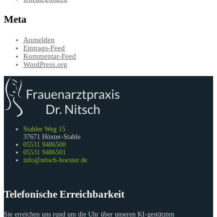
Meta
Anmelden
Eintrags-Feed
Kommentar-Feed
WordPress.org
Stahler Weg 15
37671 Höxter-Stahle
05531 9486500
05531 9486501
info@nitsch-hoexter.de
Telefonische Erreichbarkeit
Sie erreichen uns rund um die Uhr über unseren KI-gestützten