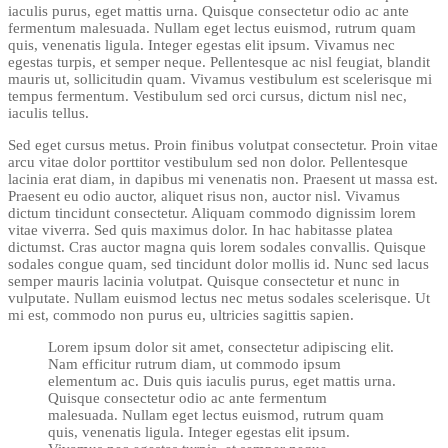
iaculis purus, eget mattis urna. Quisque consectetur odio ac ante
fermentum malesuada. Nullam eget lectus euismod, rutrum quam
quis, venenatis ligula. Integer egestas elit ipsum. Vivamus nec
egestas turpis, et semper neque. Pellentesque ac nisl feugiat, blandit
mauris ut, sollicitudin quam. Vivamus vestibulum est scelerisque mi
tempus fermentum. Vestibulum sed orci cursus, dictum nisl nec,
iaculis tellus.
Sed eget cursus metus. Proin finibus volutpat consectetur. Proin vitae
arcu vitae dolor porttitor vestibulum sed non dolor. Pellentesque
lacinia erat diam, in dapibus mi venenatis non. Praesent ut massa est.
Praesent eu odio auctor, aliquet risus non, auctor nisl. Vivamus
dictum tincidunt consectetur. Aliquam commodo dignissim lorem
vitae viverra. Sed quis maximus dolor. In hac habitasse platea
dictumst. Cras auctor magna quis lorem sodales convallis. Quisque
sodales congue quam, sed tincidunt dolor mollis id. Nunc sed lacus
semper mauris lacinia volutpat. Quisque consectetur et nunc in
vulputate. Nullam euismod lectus nec metus sodales scelerisque. Ut
mi est, commodo non purus eu, ultricies sagittis sapien.
Lorem ipsum dolor sit amet, consectetur adipiscing elit.
Nam efficitur rutrum diam, ut commodo ipsum
elementum ac. Duis quis iaculis purus, eget mattis urna.
Quisque consectetur odio ac ante fermentum
malesuada. Nullam eget lectus euismod, rutrum quam
quis, venenatis ligula. Integer egestas elit ipsum.