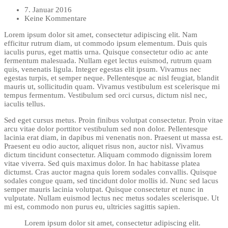
7. Januar 2016
Keine Kommentare
Lorem ipsum dolor sit amet, consectetur adipiscing elit. Nam
efficitur rutrum diam, ut commodo ipsum elementum. Duis quis
iaculis purus, eget mattis urna. Quisque consectetur odio ac ante
fermentum malesuada. Nullam eget lectus euismod, rutrum quam
quis, venenatis ligula. Integer egestas elit ipsum. Vivamus nec
egestas turpis, et semper neque. Pellentesque ac nisl feugiat, blandit
mauris ut, sollicitudin quam. Vivamus vestibulum est scelerisque mi
tempus fermentum. Vestibulum sed orci cursus, dictum nisl nec,
iaculis tellus.
Sed eget cursus metus. Proin finibus volutpat consectetur. Proin vitae
arcu vitae dolor porttitor vestibulum sed non dolor. Pellentesque
lacinia erat diam, in dapibus mi venenatis non. Praesent ut massa est.
Praesent eu odio auctor, aliquet risus non, auctor nisl. Vivamus
dictum tincidunt consectetur. Aliquam commodo dignissim lorem
vitae viverra. Sed quis maximus dolor. In hac habitasse platea
dictumst. Cras auctor magna quis lorem sodales convallis. Quisque
sodales congue quam, sed tincidunt dolor mollis id. Nunc sed lacus
semper mauris lacinia volutpat. Quisque consectetur et nunc in
vulputate. Nullam euismod lectus nec metus sodales scelerisque. Ut
mi est, commodo non purus eu, ultricies sagittis sapien.
Lorem ipsum dolor sit amet, consectetur adipiscing elit.