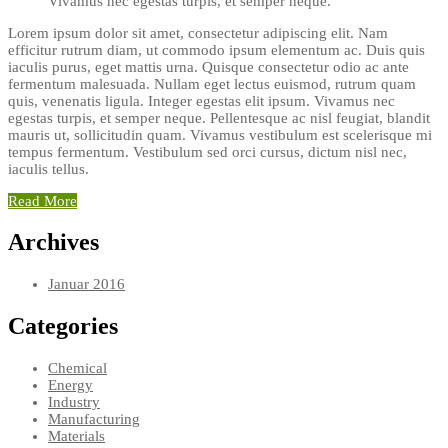
Vivamus nec egestas turpis, et semper neque.
Lorem ipsum dolor sit amet, consectetur adipiscing elit. Nam
efficitur rutrum diam, ut commodo ipsum elementum ac. Duis quis
iaculis purus, eget mattis urna. Quisque consectetur odio ac ante
fermentum malesuada. Nullam eget lectus euismod, rutrum quam
quis, venenatis ligula. Integer egestas elit ipsum. Vivamus nec
egestas turpis, et semper neque. Pellentesque ac nisl feugiat, blandit
mauris ut, sollicitudin quam. Vivamus vestibulum est scelerisque mi
tempus fermentum. Vestibulum sed orci cursus, dictum nisl nec,
iaculis tellus.
Read More
Archives
Januar 2016
Categories
Chemical
Energy
Industry
Manufacturing
Materials