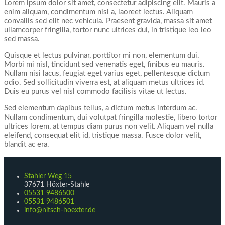
Lorem ipsum dolor sit amet, consectetur adipiscing elit. Mauris a
enim aliquam, condimentum nisl a, laoreet lectus. Aliquam
convallis sed elit nec vehicula. Praesent gravida, massa sit amet
ullamcorper fringilla, tortor nunc ultrices dui, in tristique leo leo
sed massa.
Quisque et lectus pulvinar, porttitor mi non, elementum dui.
Morbi mi nisl, tincidunt sed venenatis eget, finibus eu mauris.
Nullam nisi lacus, feugiat eget varius eget, pellentesque dictum
odio. Sed sollicitudin viverra est, at aliquam metus ultrices id.
Duis eu purus vel nisl commodo facilisis vitae ut lectus.
Sed elementum dapibus tellus, a dictum metus interdum ac.
Nullam condimentum, dui volutpat fringilla molestie, libero tortor
ultrices lorem, at tempus diam purus non velit. Aliquam vel nulla
eleifend, consequat elit id, tristique massa. Fusce dolor velit,
blandit ac era.
Stahler Weg 15
37671 Höxter-Stahle
05531 9486500
05531 9486501
info@nitsch-hoexter.de