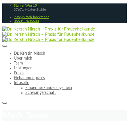
Stahler Weg 15
37671 Höxter-Stahle
info@nitsch-hoexter.de
05531 9486500
Dr. Kerstin Nitsch
Über mich
Team
Leistungen
Praxis
Hebammenpraxis
Infoseite
Frauenheilkunde allgemein
Schwangerschaft
Mark Teran