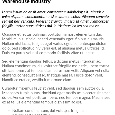
Warehouse industry
Lorem ipsum dolor sit amet, consectetur adipiscing elit. Mauris a
enim aliquam, condimentum nisl a, laoreet lectus. Aliquam convallis
sed elit nec vehicula. Praesent gravida, massa sit amet ullamcorper
fringilla, tortor nunc ultrices dui, in tristique leo leo sed massa.
Quisque et lectus pulvinar, porttitor mi non, elementum dui.
Morbi mi nisl, tincidunt sed venenatis eget, finibus eu mauris.
Nullam nisi lacus, feugiat eget varius eget, pellentesque dictum
odio. Sed sollicitudin viverra est, at aliquam metus ultrices id.
Duis eu purus vel nisl commodo facilisis vitae ut lectus.
Sed elementum dapibus tellus, a dictum metus interdum ac.
Nullam condimetum, dui volutpat fringilla molestie, libero tortor
ultrices lorem, at tempus diam purus non velit. Aliquam vel nulla
eleifend, consequat elit id, tristique massa. Fusce dolor velit,
blandit ac erat ac, vestibulum ornare diam.
Curabitur maximus feugiat velit, sed dapibus sem auctor quis.
Maecenas turpis purus, tincidunt eget mattis ac, placerat sit amet
dolor. Aenean vel porttitor libero, nec tempor magna. Mauris sed
ex at tellus elementum tempus dignissim ac est.
Nullam condimentum, dui volutpat fringilla