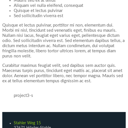
Mauris sed ex at tellus
Aliquam vel nulla eleifend, consequat
Quisque et lectus pulvinar
Sed sollicitudin viverra est
Quisque et lectus pulvinar, porttitor mi non, elementum dui.
Morbi mi nisl, tincidunt sed venenatis eget, finibus eu mauris.
Nullam nisi lacus, feugiat eget varius eget, pellentesque dictum
odio. Sed sollicitudin viverra est. Sed elementum dapibus tellus, a
dictum metus interdum ac. Nullam condimetum, dui volutpat
fringilla molestie, libero tortor ultrices lorem, at tempus diam
purus non velit.
Curabitur maximus feugiat velit, sed dapibus sem auctor quis.
Maecenas turpis purus, tincidunt eget mattis ac, placerat sit amet
dolor. Aenean vel porttitor libero, nec tempor magna. Mauris sed
ex at tellus elementum tempus dignissim ac est.
project3-s
Stahler Weg 15
37671 Höxter-Stahle