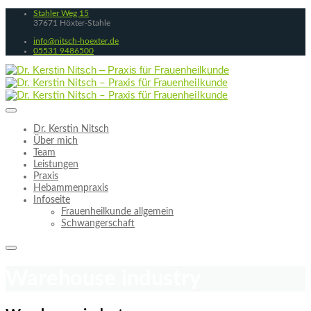
Stahler Weg 15
37671 Höxter-Stahle
info@nitsch-hoexter.de
05531 9486500
Dr. Kerstin Nitsch
Über mich
Team
Leistungen
Praxis
Hebammenpraxis
Infoseite
Frauenheilkunde allgemein
Schwangerschaft
Warehouse industry